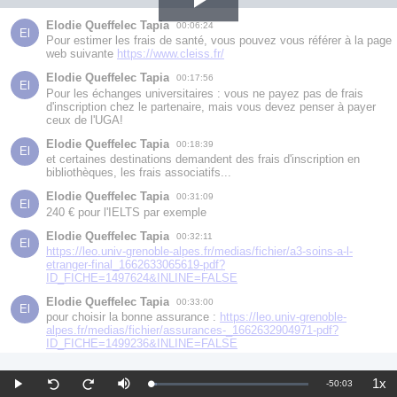
Play
Elodie Queffelec Tapia
00:06:24
El
Pour estimer les frais de santé, vous pouvez vous référer à la page 
web suivante 
https://www.cleiss.fr/
Video
Elodie Queffelec Tapia
00:17:56
El
Pour les échanges universitaires : vous ne payez pas de frais 
d'inscription chez le partenaire, mais vous devez penser à payer 
ceux de l'UGA!
Elodie Queffelec Tapia
00:18:39
El
et certaines destinations demandent des frais d'inscription en 
bibliothèques, les frais associatifs...
Elodie Queffelec Tapia
00:31:09
El
240 € pour l'IELTS par exemple
Elodie Queffelec Tapia
00:32:11
El
https://leo.univ-grenoble-alpes.fr/medias/fichier/a3-soins-a-l-
etranger-final_1662633065619-pdf?
ID_FICHE=1497624&INLINE=FALSE
Elodie Queffelec Tapia
00:33:00
El
pour choisir la bonne assurance : 
https://leo.univ-grenoble-
alpes.fr/medias/fichier/assurances-_1662632904971-pdf?
ID_FICHE=1499236&INLINE=FALSE
Elodie Queffelec Tapia
00:37:17
El
1x
bourses-mobilite@univ-grenoble-alpes.fr
>
Remaining
-
50:03
Loaded
:
Play
Mute
Pla
Seek
Seek
3.69%
Rat